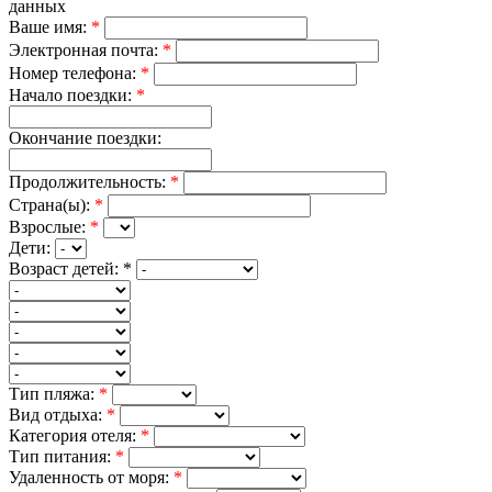
данных
Ваше имя:
*
Электронная почта:
*
Номер телефона:
*
Начало поездки:
*
Окончание поездки:
Продолжительность:
*
Страна(ы):
*
Взрослые:
*
Дети:
Возраст детей:
*
Тип пляжа:
*
Вид отдыха:
*
Категория отеля:
*
Тип питания:
*
Удаленность от моря:
*