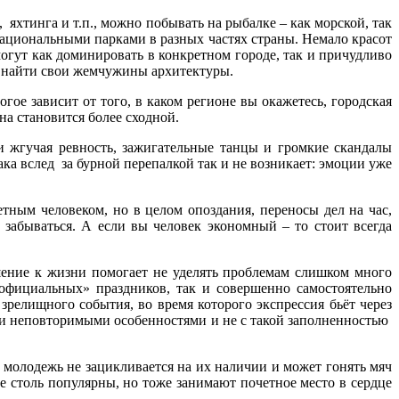
хтинга и т.п., можно побывать на рыбалке – как морской, так
ациональными парками в разных частях страны. Немало красот
огут как доминировать в конкретном городе, так и причудливо
но найти свои жемчужины архитектуры.
гое зависит от того, в каком регионе вы окажетесь, городская
на становится более сходной.
 жгучая ревность, зажигательные танцы и громкие скандалы
ака вслед за бурной перепалкой так и не возникает: эмоции уже
тным человеком, но в целом опоздания, переносы дел на час,
 забываться. А если вы человек экономный – то стоит всегда
ение к жизни помогает не уделять проблемам слишком много
«официальных» праздников, так и совершенно самостоятельно
релищного события, во время которого экспрессия бьёт через
оими неповторимыми особенностями и не с такой заполненностью
, молодежь не зацикливается на их наличии и может гонять мяч
не столь популярны, но тоже занимают почетное место в сердце