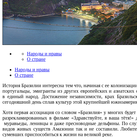
Народы и нравы
О стране
Народы и нравы
О стране
История Бразилии интересна тем что, начиная с ее колонизации
португальцы, эмигранты из других европейских и азиатских
в единый народ. Достижение независимости, крах Бразильск
сегодняшний день сплав культур этой крупнейшей южноамерика
Хотя первая ассоциация со словом «Бразилия» у многих будет
разрекламированных в фильме «Здравствуйте, я ваша тётя!» 
муравьеды, ленивцы и даже пресноводные дельфины. По слух
видов живых существ Амазонии так и не составили. Любите
сумевших приспособиться к жизни на великой реке.