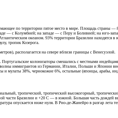
ающее по территории пятое место в мире. Площадь страны — 8 5
де — с Колумбией; на западе — с Перу и Боливией; на юго-запа
я Атлантическим океаном. 93% территории Бразилии находятся 
аулу, тропик Козерога.
тров), располагается на севере вблизи границы с Венесуэлой.
. Португальские колонизаторы смешались с местными индейцами
е волны иммигрантов из Германии, Италии, Польши и Японии внес
сы и мулаты 38%, чернокожие 6%, остальные (японцы, арабы, ин
риальный, тропический, тропический высокогорный, тропически
рной части Бразилии и +20 С — в южной. Большая часть дождей 
пература опускается ниже нуля. В Рио-де-Жанейро в разгар лета 