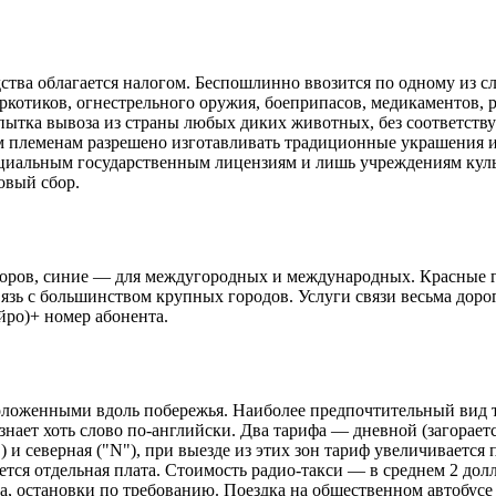
дства облагается налогом. Беспошлинно ввозится по одному из 
ркотиков, огнестрельного оружия, боеприпасов, медикаментов,
опытка вывоза из страны любых диких животных, без соответст
м племенам разрешено изготавливать традиционные украшения из
пециальным государственным лицензиям и лишь учреждениям кул
товый сбор.
оров, синие — для междугородных и международных. Красные г
вязь с большинством крупных городов. Услуги связи весьма доро
ейро)+ номер абонента.
ложенными вдоль побережья. Наиболее предпочтительный вид тр
знает хоть слово по-английски. Два тарифа — дневной (загораетс
 и северная ("N"), при выезде из этих зон тариф увеличивается
тся отдельная плата. Стоимость радио-такси — в среднем 2 долл
ра, остановки по требованию. Поездка на общественном автобус