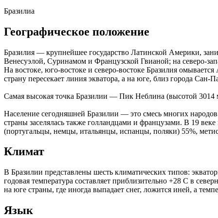
Бразилиа
Географическое положение
Бразилия — крупнейшее государство Латинской Америки, заним
Венесуэлой, Суринамом и Французской Гвианой; на северо-запа
На востоке, юго-востоке и северо-востоке Бразилия омываетс
страну пересекает линия экватора, а на юге, близ города Сан-П
Самая высокая точка Бразилии — Пик Неблина (высотой 3014 ме
Население сегодняшней Бразилии — это смесь многих народов
страны заселялась также голландцами и французами. В 19 век
(португальцы, немцы, итальянцы, испанцы, поляки) 55%, мети
Климат
В Бразилии представлены шесть климатических типов: эквато
годовая температура составляет приблизительно +28 С в севе
на юге страны, где иногда выпадает снег, ложится иней, а тем
Язык