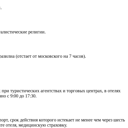
й.
уалистические религии.
азилиа (отстает от московского на 7 часов).
ри туристических агентствах и торговых центрах, в отелях
о с 9:00 до 17:30.
рт, срок действия которого истекает не менее чем через шесть
ате отеля, медицинскую страховку.