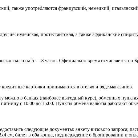
ский, также употребляются французский, немецкий, итальянски
другие: иудейская, протестантская, а также африканские спирит
московского на 5 — 8 часов. Официально время исчисляется по Бр
 кредитные карточки принимаются в отелях и ряде магазинов.
можно в банках (наиболее выгодный курс), обменных пунктах п
 пятницу с 10:00 до 15:00. Пункты обмена валюты работают обычн
доставить следующие документы: анкету визового запроса; паспо
х4 см, билет в оба конца, подтверждение о бронировании и опл