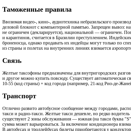
Таможенные правила
Ввозимая видео-, кино-, аудиотехника небразильского произво
деловой блокнот с компьютерной памятью. Запрещен вывоз: на
не ограничен (декларируется), национальной — ограничен. П
и карантинов, считается в Бразилии преступлением. Индейски
броненосца, однако продавать их индейцы могут только по с
из страны и полетах на внутренних линиях взимается аэропор
Связь
Желтые таксофоны предназначены для внутригородских разгов
и другое можно купить повсюду. Существует автоматическая с
10-55 (код страны) + код города (например, 21-код Рио-де-Жан
Транспорт
Отлично развито автобусное сообщение между городами, распо
такси и радио-такси. Желтые такси дешевле, но редко водитель 
существуют 2 зоны обслуживания — южная (на такси буква "S")
сумма может варьироваться. За включение кондиционера взимае
В автобусах и троллейбусах билеты приобретаются у кондукто