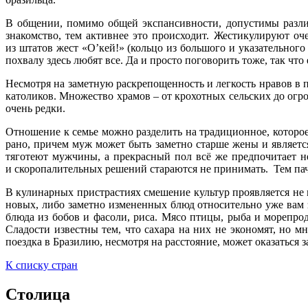
В общении, помимо общей экспансивности, допустимы различ
знакомство, тем активнее это происходит. Жестикулируют оч
из штатов жест «О’кей!» (кольцо из большого и указательного
похвалу здесь любят все. Да и просто поговорить тоже, так что
Несмотря на заметную раскрепощенность и легкость нравов в 
католиков. Множество храмов – от крохотных сельских до огр
очень редки.
Отношение к семье можно разделить на традиционное, которое
рано, причем муж может быть заметно старше жены и является
тяготеют мужчины, а прекрасный пол всё же предпочитает не
и скоропалительных решений стараются не принимать. Тем паче
В кулинарных пристрастиях смешение культур проявляется не 
новых, либо заметно измененных блюд относительно уже вам 
блюда из бобов и фасоли, риса. Мясо птицы, рыба и морепро
Сладости известны тем, что сахара на них не экономят, но мн
поездка в Бразилию, несмотря на расстояние, может оказаться
К списку стран
Столица