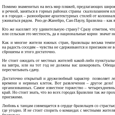
Помимо знаменитых на весь мир пляжей, предлагающих широкий
и речной, заняться в горных районах страны скалолазанием 
и в городах – разнообразие архитектурных стилей от колониа
уживаться рядом. Рио-де-Жанейро, Сан-Паулу, Бразилиа – ка
Кто же населяет эту удивительную страну? Сразу отметим, что
или сельская это местность, да и национальные корни значат н
Как и многие жители южных стран, бразильцы весьма темпе
на радость соседям – чувства не сдерживаются и приезжим не в
сброшены и этого достаточно.
Не стоит ожидать от местных жителей какой-либо пунктуальн
на завтра, или на тот год не должны вас шокировать. Обеща
пересчитывать сдачу.
Достаточно открытый и дружелюбный характер позволяет ле
времени и нервных клеток. Вот развлечения – другое дело!
организованных. Самое известное торжество – четырехдневны
край. Но стоит знать, что во всех городах Бразилии так же п
приезжими.
Любовь к танцам совмещается в сердце бразильцев со страстью
где угодно. И не стоит спорить о командах с местными жителя
бразильца.