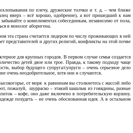
хлопывания по плечу, дружеские толчки и т. д. – чем ближе
алец вверх – всё хорошо, одобрение), а вот пришедший к нам
е забывайте о комплиментах собеседникам, независимо от пола,
ться в монолог аборигена.
ром эта страна считается лидером по числу проживающих в ней
ет представителей и других религий, конфликты на этой почве
терное для крупных городов. В первом случае семья создается
личество детей двое или трое. Правда, к такому подходу чаще
сти, выбор будущего супруга/супруги – очень серьезное дело
ие очень неодобрительное, хотя они и случаются.
ысокогорье, от моря к равнинам вы столкнетесь с массой либо
ают, пожалуй, шурраско – этакий шашлык из говядины, разные
питок – кофе, оно даже включено в потребительскую корзину.
надежде похудеть – не очень обоснованная идея. А в остальном