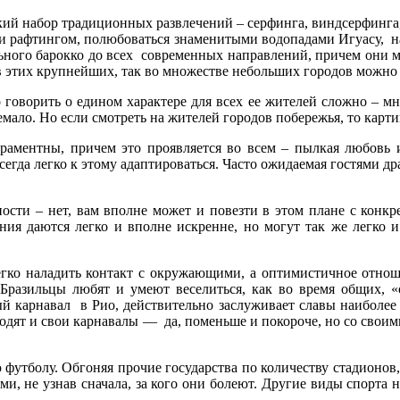
 набор традиционных развлечений – серфинга, виндсерфинга, я
или рафтингом, полюбоваться знаменитыми водопадами Игуасу, н
льного барокко до всех современных направлений, причем они м
к в этих крупнейших, так во множестве небольших городов мож
 говорить о едином характере для всех ее жителей сложно – мно
емало. Но если смотреть на жителей городов побережья, то карти
раментны, причем это проявляется во всем – пылкая любовь и
сегда легко к этому адаптироваться. Часто ожидаемая гостями др
ости – нет, вам вполне может и повезти в этом плане с конкре
ния даются легко и вполне искренне, но могут так же легко и
гко наладить контакт с окружающими, а оптимистичное отнош
 Бразильцы любят и умеют веселиться, как во время общих, 
й карнавал в Рио, действительно заслуживает славы наиболее з
роходят и свои карнавалы — да, поменьше и покороче, но со св
 футболу. Обгоняя прочие государства по количеству стадионов
ми, не узнав сначала, за кого они болеют. Другие виды спорта 