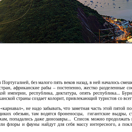
 Португалией, без малого пять веков назад, в ней началось сме
 стран, африканские рабы – постепенно, жестко разделенные 
ой империи, республика, диктатура, опять республика... Бур
нской страны создает колорит, привлекающий туристов со всег
 «карнавал», не надо забывать, что заметная часть этой пятой
диких обезьян, там водятся броненосцы, гигантские выдры, с
ам, попадались даже динозавры... Список можно продолжать по
ли флоры и фауны найдут для себя массу интересного, а покл