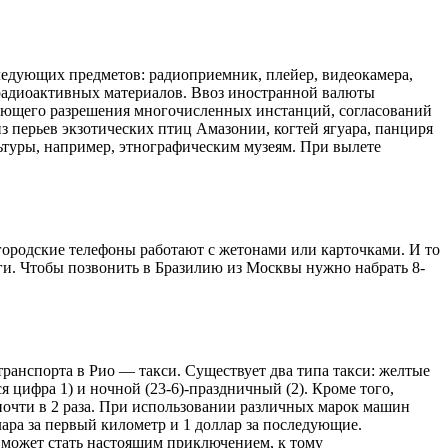
следующих предметов: радиоприемник, плейер, видеокамера,
 радиоактивных материалов. Ввоз иностранной валюты
вующего разрешения многочисленных инстанций, согласований
 перьев экзотических птиц Амазонии, когтей ягуара, панциря
ьтуры, например, этнографическим музеям. При вылете
ородские телефоны работают с жетонами или карточками. И то
ги. Чтобы позвонить в Бразилию из Москвы нужно набрать 8-
анспорта в Рио — такси. Существует два типа такси: желтые
я цифра 1) и ночной (23-6)-праздничный (2). Кроме того,
 почти в 2 раза. При использовании различных марок машин
ара за первый километр и 1 доллар за последующие.
е может стать настоящим приключением, к тому