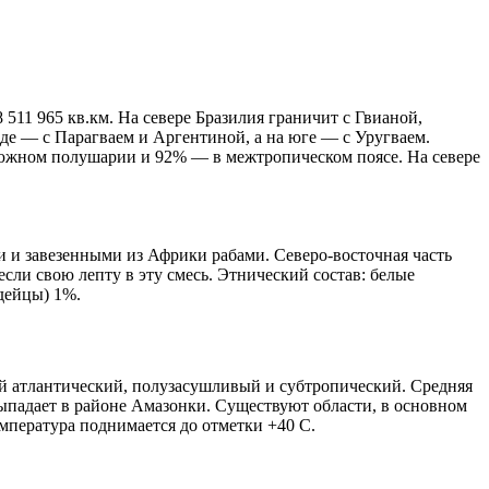
11 965 кв.км. На севере Бразилия граничит с Гвианой,
де — с Парагваем и Аргентиной, а на юге — с Уругваем.
в южном полушарии и 92% — в межтропическом поясе. На севере
 и завезенными из Африки рабами. Северо-восточная часть
ли свою лепту в эту смесь. Этнический состав: белые
дейцы) 1%.
й атлантический, полузасушливый и субтропический. Средняя
выпадает в районе Амазонки. Существуют области, в основном
температура поднимается до отметки +40 С.