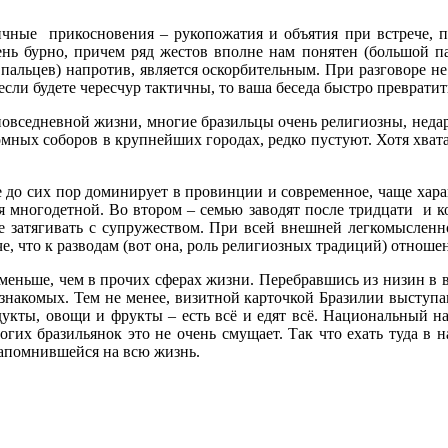
ные прикосновения – рукопожатия и объятия при встрече, по
ень бурно, причем ряд жестов вполне нам понятен (большой п
 пальцев) напротив, является оскорбительным. При разговоре н
 если будете чересчур тактичны, то ваша беседа быстро преврати
повседневной жизни, многие бразильцы очень религиозны, неда
омных соборов в крупнейших городах, редко пустуют. Хотя хвата
 до сих пор доминирует в провинции и современное, чаще харак
 многодетной. Во втором – семью заводят после тридцати и ко
 затягивать с супружеством. При всей внешней легкомысленно
, что к разводам (вот она, роль религиозных традиций) отношен
меньше, чем в прочих сферах жизни. Перебравшись из низин в в
знакомых. Тем не менее, визитной карточкой Бразилии выступ
дукты, овощи и фрукты – есть всё и едят всё. Национальный на
огих бразильянок это не очень смущает. Так что ехать туда в 
 запомнившейся на всю жизнь.