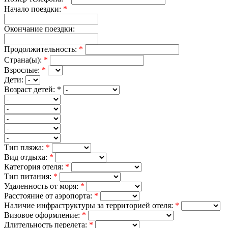
Начало поездки:
*
Окончание поездки:
Продолжительность:
*
Страна(ы):
*
Взрослые:
*
Дети:
Возраст детей:
*
Тип пляжа:
*
Вид отдыха:
*
Категория отеля:
*
Тип питания:
*
Удаленность от моря:
*
Расстояние от аэропорта:
*
Наличие инфраструктуры за территорией отеля:
*
Визовое оформление:
*
Длительность перелета:
*