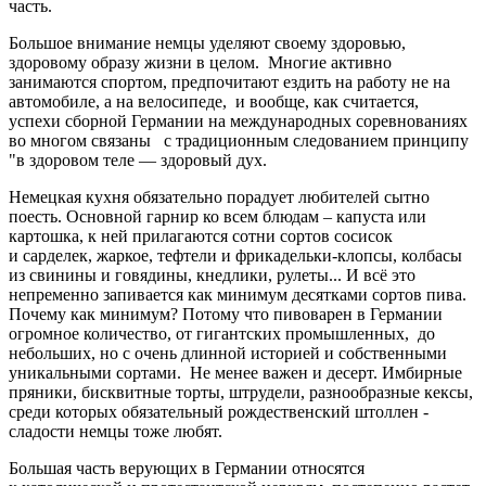
часть.
Большое внимание немцы уделяют своему здоровью,
здоровому образу жизни в целом. Многие активно
занимаются спортом, предпочитают ездить на работу не на
автомобиле, а на велосипеде, и вообще, как считается,
успехи сборной Германии на международных соревнованиях
во многом связаны с традиционным следованием принципу
"в здоровом теле — здоровый дух.
Немецкая кухня обязательно порадует любителей сытно
поесть. Основной гарнир ко всем блюдам – капуста или
картошка, к ней прилагаются сотни сортов сосисок
и сарделек, жаркое, тефтели и фрикадельки-клопсы, колбасы
из свинины и говядины, кнедлики, рулеты... И всё это
непременно запивается как минимум десятками сортов пива.
Почему как минимум? Потому что пивоварен в Германии
огромное количество, от гигантских промышленных, до
небольших, но с очень длинной историей и собственными
уникальными сортами. Не менее важен и десерт. Имбирные
пряники, бисквитные торты, штрудели, разнообразные кексы,
среди которых обязательный рождественский штоллен -
сладости немцы тоже любят.
Большая часть верующих в Германии относятся