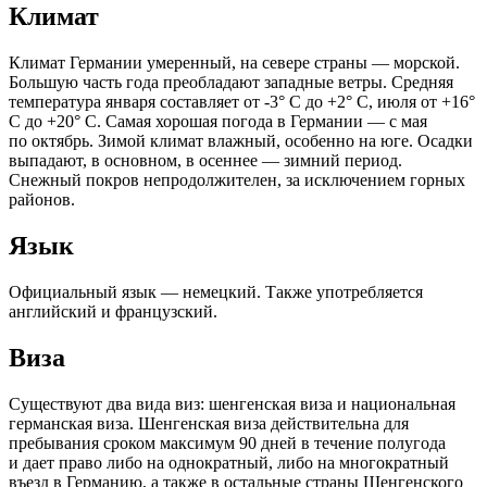
Климат
Климат Германии умеренный, на севере страны — морской.
Большую часть года преобладают западные ветры. Средняя
температура января составляет от -3° С до +2° С, июля от +16°
С до +20° С. Самая хорошая погода в Германии — с мая
по октябрь. Зимой климат влажный, особенно на юге. Осадки
выпадают, в основном, в осеннее — зимний период.
Снежный покров непродолжителен, за исключением горных
районов.
Язык
Официальный язык — немецкий. Также употребляется
английский и французский.
Виза
Cуществуют два вида виз: шенгенская виза и национальная
германская виза. Шенгенская виза действительна для
пребывания сроком максимум 90 дней в течение полугода
и дает право либо на однократный, либо на многократный
въезд в Германию, а также в остальные страны Шенгенского