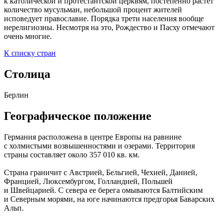
к католической и протестантской церквям, постепенно растет
количество мусульман, небольшой процент жителей
исповедует православие. Порядка трети населения вообще
нерелигиозны. Несмотря на это, Рождество и Пасху отмечают
очень многие.
К списку стран
Столица
Берлин
Географическое положение
Германия расположена в центре Европы на равнине
с холмистыми возвышенностями и озерами. Территория
страны составляет около 357 010 кв. км.
Страна граничит с Австрией, Бельгией, Чехией, Данией,
Францией, Люксембургом, Голландией, Польшей
и Швейцарией. С севера ее берега омываются Балтийским
и Северным морями, на юге начинаются предгорья Баварских
Альп.