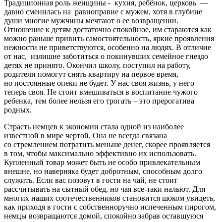
Традиционная роль женщины - кухня, ребёнок, церковь —
давно сменилась на равноправие с мужем, хотя в глубине
души многие мужчины мечтают о ее возвращении.
Отношение к детям достаточно спокойное, им стараются как
можно раньше привить самостоятельность, яркие проявления
нежности не приветствуются, особенно на людях. В отличие
от нас, излишне заботиться о покинувших семейное гнездо
детях не принято. Окончил школу, поступил на работу,
родители помогут снять квартиру на первое время,
но постоянные опеки не будет. У нас своя жизнь, у него
теперь своя. Не стоит вмешиваться в воспитание чужого
ребенка, тем более нельзя его трогать – это прерогатива
родных.
Страсть немцев к экономии стала одной из наиболее
известной в мире чертой. Она не всегда связана
со стремлением потратить меньше денег, скорее проявляется
в том, чтобы максимально эффективно их использовать.
Купленный товар может быть не особо привлекательным
внешне, но наверняка будет добротным, способным долго
служить. Если вас позовут в гости на чай, не стоит
рассчитывать на сытный обед, но чая все-таки нальют. Для
многих наших соотечественников становится шоком увидеть,
как приходя в гости с собственноручно испеченным пирогом,
немцы возвращаются домой, спокойно забрав оставшуюся