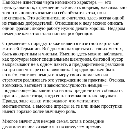
Наиболее известная черта немецкого характера — это
пунктуальность, стремление всё делать вовремя, максимально
точно выполнять взятые на себя обязательства, но и
не спешить. Это действительно считалось здесь всегда одной
из главных добродетелей. Отношение к делу можно описать
одной фразой: любую работу нужно делать хорошо. Недаром
немецкое качество стало настоящим брендом.
Стремление к порядку также является визитной карточкой
жителей Германии. Всё должно находиться на своих местах,
быть аккуратным и чистым. Именно здесь можно наблюдать,
как тротуары моют специальным шампунем, бытовой мусор
выбрасывают не в одном пакете, а предварительно разложив
на три или четыре составляющих. Порядок должен быть
во всём, считают немцы и в меру своих немалых сил
стремятся реализовать это утверждение на практике. Отсюда,
возможно, вытекает и законопослушность немцев —
подавляющее большинство из них предпочитает соблюдать
правила, даже тогда, когда есть возможность их нарушать.
Правда, злые языки утверждают, что менталитет
менталитетом, а высокие штрафы за те или иные проступки
имеют гораздо более значимую роль.
Многое значит для немцев семья, хотя в последние
десятилетия она создается и позднее, чем прежде.