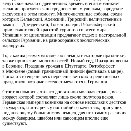
ведут свое начало с древнейших времен, и если возникнет
желание прогуляться по средневековым улочкам, городские
экскурсии в этом помогут. Многочисленные соборы, среди
которых Кёльнский, Ахенский, Трирский, величественные
замки — Дрезденский, Гогенцоллерн, Гейдельбергский
привлекают своей красотой туристов со всего мира.
Уставшим от цивилизации предлагают отдых в пасторальной
сельской Германии, на разнообразных экологических
маршрутах.
То, с каким размахом отмечают немцы некоторые праздники,
также привлекает многих гостей. Новый год, Праздник весны
в Берлине, Праздник урожая в Штутгарте, Октоберфест
в Мюнхене (самый грандиозный пивной фестиваль в мире),
Пасха и это еще не весь перечень светских и религиозных
праздников, которые весело отмечаются в Германии.
Стоит вспомнить, что это достаточно молодая страна, весь
возраст которой составляет лишь около полутора веков.
Германская империя возникла на основе нескольких десятков
государств, и хотя речь у нас пойдёт о качествах, присущих
подавляющему большинству немцев, для них самих различия
между баварцем, швабом или саксонцем вполне еще
существуют.