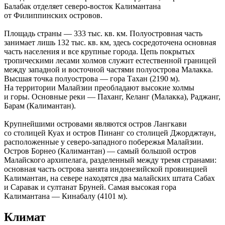
Балабак отделяет северо-восток Калимантана
от Филиппинских островов.
Площадь страны — 333 тыс. кв. км. Полуостровная часть
занимает лишь 132 тыс. кв. км, здесь сосредоточена основная
часть населения и все крупные города. Цепь покрытых
тропическими лесами холмов служит естественной границей
между западной и восточной частями полуострова Малакка.
Высшая точка полуострова — гора Тахан (2190 м).
На территории Малайзии преобладают высокие холмы
и горы. Основные реки — Паханг, Келанг (Малакка), Раджанг,
Барам (Калимантан).
Крупнейшими островами являются остров Лангкави
со столицей Куах и остров Пинанг со столицей Джорджтаун,
расположенные у северо-западного побережья Малайзии.
Остров Борнео (Калимантан) — самый большой остров
Малайского архипелага, разделенный между тремя странами:
основная часть острова занята индонезийской провинцией
Калимантан, на севере находятся два малайских штата Сабах
и Саравак и султанат Бруней. Самая высокая гора
Калимантана — Кинабалу (4101 м).
Климат