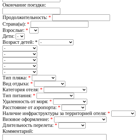
Окончание поездки:
Продолжительность:
*
Страна(ы):
*
Взрослые:
*
Дети:
Возраст детей:
*
Тип пляжа:
*
Вид отдыха:
*
Категория отеля:
*
Тип питания:
*
Удаленность от моря:
*
Расстояние от аэропорта:
*
Наличие инфраструктуры за территорией отеля:
*
Визовое оформление:
*
Длительность перелета:
*
Комментарий: