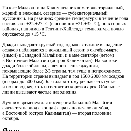
На юге Малакки и на Калимантане климат экваториальный,
жаркий и влажный, севернее — субэкваториальный
муссонный. На равнинах средние температуры в течение года
составляют +25-+27 °C (в основном +21-+32 °C), но в горных
районах, например в Гентинг-Хайлендз, температура ночью
опускается до +15 °C.
Дожди выпадают круглый год, однако затяжное выпадение
осадков наблюдается в дождливый сезон: в октябре-марте
(зимой) в Западной Малайзии, и в мае-сентябре (летом)
в Восточной Малайзии (остров Калимантан). На востоке
дожди более обильны, а вечнозеленые джунгли,
покрывающие более 2/3 страны, там гуще и непроходимее.
На территории страны выпадает в год 1500-2000 мм осадков
(в горах до 5000 мм). Благодаря этому речная сеть густая
и полноводная, хоть и состоит из коротких рек. Обильные
ливни вызывают частые наводнения.
Лучшим временем для посещения Западной Малайзии
считается период с конца февраля по начало октября,
а Восточной (остров Калимантан) — вторая половина
октября.
Язык