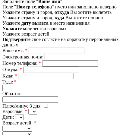
Заполните поле "
Ваше имя
"
Поле "
Номер телефона
" пусто или заполнено неверно
Укажите страну и город,
откуда
Вы хотите вылететь
Укажите страну и город,
куда
Вы хотите попасть
Укажите
дату вылета
в место назначения
Укажите
количество взрослых
Укажите возраст детей
Подтвердите
свое согласие на обработку персональных
данных
Ваше имя:
*
Электронная почта:
Номер телефона:
*
Откуда:
*
Куда:
*
Туда:
*
Обратно:
Плюс/минус 3 дня:
Взрослые:
*
Дети:
Возраст детей:
*