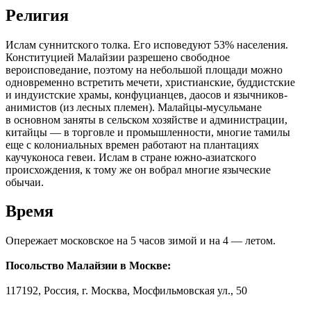
Религия
Ислам суннитского толка. Его исповедуют 53% населения.
Конституцией Малайзии разрешено свободное
вероисповедание, поэтому на небольшой площади можно
одновременно встретить мечети, христианские, буддистские
и индуистские храмы, конфуцианцев, даосов и язычников-
анимистов (из лесных племен). Малайцы-мусульмане
в основном заняты в сельском хозяйстве и администрации,
китайцы — в торговле и промышленности, многие тамилы
еще с колониальных времен работают на плантациях
каучуконоса гевеи. Ислам в стране южно-азиатского
происхождения, к тому же он вобрал многие языческие
обычаи.
Время
Опережает московское на 5 часов зимой и на 4 — летом.
Посольство Малайзии в Москве:
117192, Россия, г. Москва, Мосфильмовская ул., 50