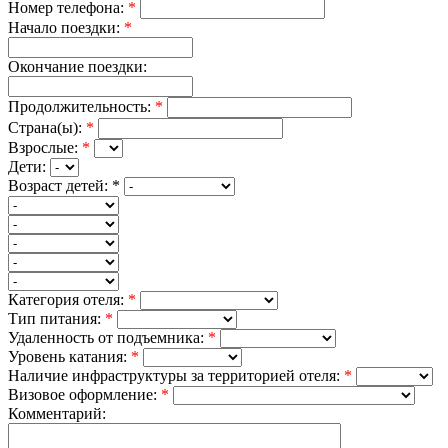
Номер телефона:
*
Начало поездки:
*
Окончание поездки:
Продолжительность:
*
Страна(ы):
*
Взрослые:
*
Дети:
Возраст детей:
*
Категория отеля:
*
Тип питания:
*
Удаленность от подъемника:
*
Уровень катания:
*
Наличие инфраструктуры за территорией отеля:
*
Визовое оформление:
*
Комментарий: