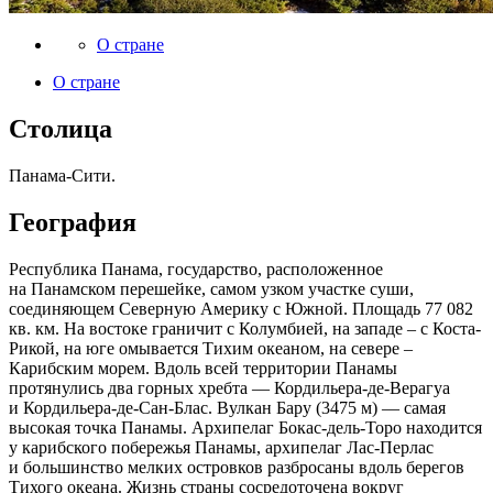
О стране
О стране
Столица
Панама-Сити.
География
Республика Панама, государство, расположенное
на Панамском перешейке, самом узком участке суши,
соединяющем Северную Америку с Южной. Площадь 77 082
кв. км. На востоке граничит с Колумбией, на западе – с Коста-
Рикой, на юге омывается Тихим океаном, на севере –
Карибским морем. Вдоль всей территории Панамы
протянулись два горных хребта — Кордильера-де-Верагуа
и Кордильера-де-Сан-Блас. Вулкан Бару (3475 м) — самая
высокая точка Панамы. Архипелаг Бокас-дель-Торо находится
у карибского побережья Панамы, архипелаг Лас-Перлас
и большинство мелких островков разбросаны вдоль берегов
Тихого океана. Жизнь страны сосредоточена вокруг