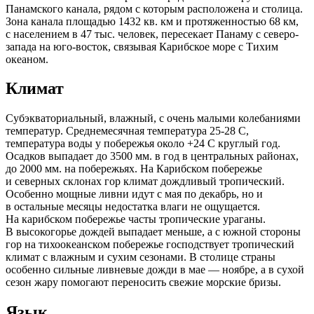
Панамского канала, рядом с которым расположена и столица.
Зона канала площадью 1432 кв. км и протяженностью 68 км,
с населением в 47 тыс. человек, пересекает Панаму с северо-
запада на юго-восток, связывая Карибское море с Тихим
океаном.
Климат
Cубэкваториальный, влажный, с очень малыми колебаниями
температур. Среднемесячная температура 25-28 С,
температура воды у побережья около +24 С круглый год.
Осадков выпадает до 3500 мм. в год в центральных районах,
до 2000 мм. на побережьях. На Карибском побережье
и северных склонах гор климат дождливый тропический.
Особенно мощные ливни идут с мая по декабрь, но и
в остальные месяцы недостатка влаги не ощущается.
На карибском побережье часты тропические ураганы.
В высокогорье дождей выпадает меньше, а с южной стороны
гор на тихоокеанском побережье господствует тропический
климат с влажным и сухим сезонами. В столице страны
особенно сильные ливневые дожди в мае — ноябре, а в сухой
сезон жару помогают переносить свежие морские бризы.
Язык