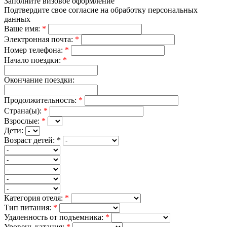
Заполните визовое оформление
Подтвердите свое согласие на обработку персональных
данных
Ваше имя:
*
Электронная почта:
*
Номер телефона:
*
Начало поездки:
*
Окончание поездки:
Продолжительность:
*
Страна(ы):
*
Взрослые:
*
Дети:
Возраст детей:
*
Категория отеля:
*
Тип питания:
*
Удаленность от подъемника:
*
Уровень катания:
*