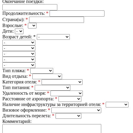
Окончание поездки:
Продолжительность:
*
Страна(ы):
*
Взрослые:
*
Дети:
Возраст детей:
*
Тип пляжа:
*
Вид отдыха:
*
Категория отеля:
*
Тип питания:
*
Удаленность от моря:
*
Расстояние от аэропорта:
*
Наличие инфраструктуры за территорией отеля:
*
Визовое оформление:
*
Длительность перелета:
*
Комментарий: