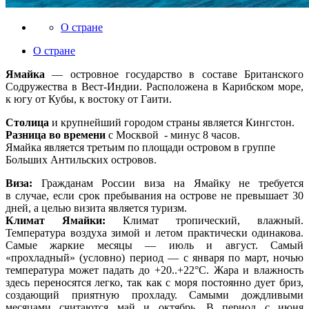
О стране
О стране
Ямайка
— островное государство в составе Британского
Содружества в Вест-Индии. Расположена в Карибском море,
к югу от Кубы, к востоку от Гаити.
Столица
и крупнейший городом страны является Кингстон.
Разница во времени
c Москвой - минус 8 часов.
Ямайка является третьим по площади островом в группе
Больших Антильских островов.
Виза:
Гражданам России виза на Ямайку не требуется
в случае, если срок пребывания на острове не превышает 30
дней, а целью визита является туризм.
Климат Ямайки:
Климат тропический, влажный.
Температура воздуха зимой и летом практически одинакова.
Самые жаркие месяцы — июль и август. Самый
«прохладный» (условно) период — с января по март, ночью
температура может падать до +20..+22°C. Жара и влажность
здесь переносятся легко, так как с моря постоянно дует бриз,
создающий приятную прохладу. Самыми дождливыми
месяцами считаются май и октябрь. В период с июня