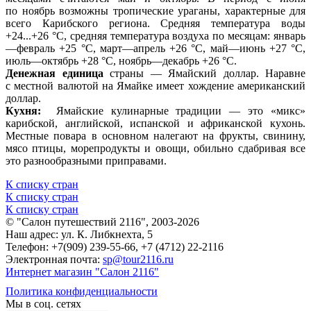
по ноябрь возможны тропические ураганы, характерные для
всего Карибского региона. Средняя температура воды
+24...+26 °C, средняя температура воздуха по месяцам: январь
—февраль +25 °C, март—апрель +26 °C, май—июнь +27 °C,
июль—октябрь +28 °C, ноябрь—декабрь +26 °C.
Денежная единица
страны — Ямайский доллар. Наравне
с местной валютой на Ямайке имеет хождение американский
доллар.
Кухня:
Ямайские кулинарные традиции — это «микс»
карибской, английской, испанской и африканской кухонь.
Местные повара в основном налегают на фрукты, свинину,
мясо птицы, морепродукты и овощи, обильно сдабривая все
это разнообразными приправами.
К списку стран
К списку стран
К списку стран
© "Салон путешествий 2116", 2003-2026
Наш адрес: ул. К. Либкнехта, 5
Телефон: +7(909) 239-55-66, +7 (4712) 22-2116
Электронная почта:
sp@tour2116.ru
Интернет магазин "Салон 2116"
Политика конфиденциальности
Мы в соц. сетях