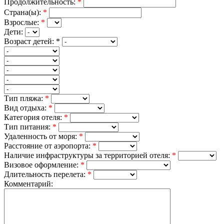
Продолжительность:
*
Страна(ы):
*
Взрослые:
*
Дети:
Возраст детей:
*
Тип пляжа:
*
Вид отдыха:
*
Категория отеля:
*
Тип питания:
*
Удаленность от моря:
*
Расстояние от аэропорта:
*
Наличие инфраструктуры за территорией отеля:
*
Визовое оформление:
*
Длительность перелета:
*
Комментарий: