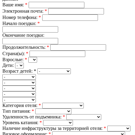
Ваше имя:
*
Электронная почта:
*
Номер телефона:
*
Начало поездки:
*
Окончание поездки:
Продолжительность:
*
Страна(ы):
*
Взрослые:
*
Дети:
Возраст детей:
*
Категория отеля:
*
Тип питания:
*
Удаленность от подъемника:
*
Уровень катания:
*
Наличие инфраструктуры за территорией отеля:
*
Визовое оформление:
*