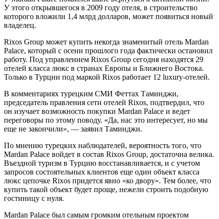
У этого открывшегося в 2009 году отеля, в строительство
которого вложили 1,4 млрд долларов, может появиться новый
владелец.
Rixos Group может купить некогда знаменитый отель Mardan
Palace, который с осени прошлого года фактически остановил
работу. Под управлением Rixos Group сегодня находятся 29
отелей класса люкс в странах Европы и Ближнего Востока.
Только в Турции под маркой Rixos работает 12 luxury-отелей.
В комментариях турецким СМИ Феттах Таминджи,
председатель правления сети отелей Rixos, подтвердил, что
он изучает возможность покупки Mardan Palace и ведет
переговоры по этому поводу. «Да, нас это интересует, но мы
еще не закончили», — заявил Таминджи.
По мнению турецких наблюдателей, вероятность того, что
Mardan Palace войдет в состав Rixos Group, достаточна велика.
Въездной туризм в Турцию восстанавливается, и с учетом
запросов состоятельных клиентов еще один объект класса
люкс цепочке Rixos придется явно «ко двору». Тем более, что
купить такой объект будет проще, нежели строить подобную
гостиницу с нуля.
Mardan Palace был самым громким отельным проектом