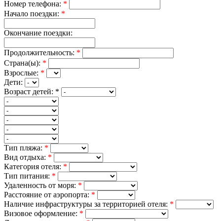
Номер телефона:
*
Начало поездки:
*
Окончание поездки:
Продолжительность:
*
Страна(ы):
*
Взрослые:
*
Дети:
Возраст детей:
*
Тип пляжа:
*
Вид отдыха:
*
Категория отеля:
*
Тип питания:
*
Удаленность от моря:
*
Расстояние от аэропорта:
*
Наличие инфраструктуры за территорией отеля:
*
Визовое оформление:
*