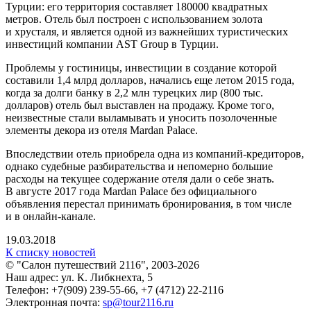
Турции: его территория составляет 180000 квадратных
метров. Отель был построен с использованием золота
и хрусталя, и является одной из важнейших туристических
инвестиций компании AST Group в Турции.
Проблемы у гостиницы, инвестиции в создание которой
составили 1,4 млрд долларов, начались еще летом 2015 года,
когда за долги банку в 2,2 млн турецких лир (800 тыс.
долларов) отель был выставлен на продажу. Кроме того,
неизвестные стали выламывать и уносить позолоченные
элементы декора из отеля Mardan Palace.
Впоследствии отель приобрела одна из компаний-кредиторов,
однако судебные разбирательства и непомерно большие
расходы на текущее содержание отеля дали о себе знать.
В августе 2017 года Mardan Palace без официального
объявления перестал принимать бронирования, в том числе
и в онлайн-канале.
19.03.2018
К списку новостей
© "Салон путешествий 2116", 2003-2026
Наш адрес: ул. К. Либкнехта, 5
Телефон: +7(909) 239-55-66, +7 (4712) 22-2116
Электронная почта:
sp@tour2116.ru