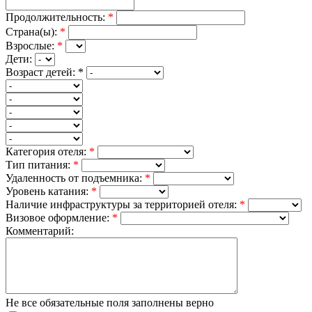
Продолжительность:
*
Страна(ы):
*
Взрослые:
*
Дети:
Возраст детей:
*
Категория отеля:
*
Тип питания:
*
Удаленность от подъемника:
*
Уровень катания:
*
Наличие инфраструктуры за территорией отеля:
*
Визовое оформление:
*
Комментарий:
Не все обязательные поля заполнены верно